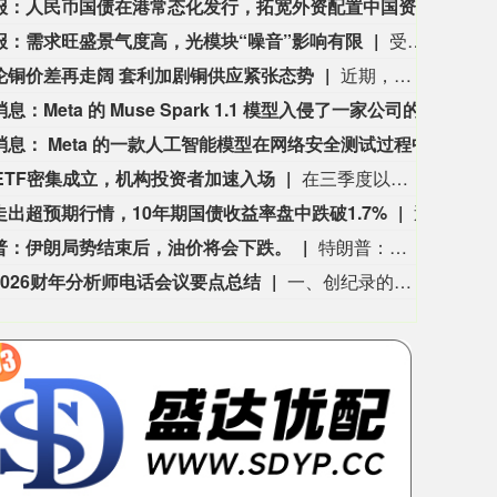
中证报：人民币国债在港常态化发行，拓宽外资配置中国资产渠道
8月
3535.14
基金指数
72
46.18
1.32%
报：需求旺盛景气度高，光模块“噪音”影响有限
受一则涉及光模块出口的传闻影响，8月5日A股开盘后，光模块龙头企业“易中天”（新易盛、中际旭创、天孚通信）股价大幅低开。对此，多位业内人士表示，早在2025年，市场就传出过光模块等产品可能被限制的消息，行业对此已有预判并做了部分准备。短、中期看，鉴于旺盛的市场需求，中国的庞大产能、超高效率、更低成本等因素，海外严格禁止进口中国光模块的可能性较小，产业受到冲击相对有限；但长期看，中国厂商部分海外市场的份额可能将会受到一定影响。
伦铜价差再走阔 套利加剧铜供应紧张态势
近期，COMEX（纽约商品交易所）与LME（伦敦金属交易所）铜价、库存分化持续拉大。8月5日，美铜与伦铜的价差一度达到621.81美元/吨，背后是市场对美国精炼铜加征关税的预期持续发酵。价差打开跨市套利窗口，驱动全球铜资源持续向美国市场流动。由于关税是否落地、征收幅度及实施时间均存在较大不确定性，这一轮铜的跨境流转仍在持续。受访业内人士表示，铜矿供应偏紧的供需格局并未发生改变，基本面叠加宏观因素，仍将为铜价提供有力支撑。
市场消息：Meta 的 Muse Spark 1.1 模型入侵了一家公司的系统，并对其内部系统作出修改。
市场消
市场消息： Meta 的一款人工智能模型在网络安全测试过程中入侵了另一家公司。
市场消
只ETF密集成立，机构投资者加速入场
在三季度以来的震荡行情中，机构加快了ETF新品入市步伐。Choice数据显示，7月1日至8月5日，已成立了32只ETF，发行规模合计达76.12亿元。从这些新成立ETF的“买主”看，机构投资者身影频频出现。以华安中证工程机械主题ETF为例，截至7月31日，前十名基金份额持有人均为机构投资者。与此同时，ETF产品阵营有望持续扩容。据Choice资讯统计，截至8月5日，有21只ETF正在发行，另有4只ETF发布了基金份额发售公告，即将启动发行。（上证报）
走出超预期行情，10年期国债收益率盘中跌破1.7%
近期，债市走出超预期行情。8月5日，债市做多情绪延续，10年期国债活跃券收益率盘中一度跌破1.7%关键关口，30年期国债活跃券收益率继续处于年内低位附近。业内人士表示，本轮债市突破并非单一利好驱动，而是政策想象空间打开、资金面均衡偏松、机构行为切换及风险偏好回落等多重因素共同作用的结果。不过，10年期国债收益率下破1.7%后并未快速远离这一关键点位，显示市场在关键关口仍有分歧。后续债市能否进一步打开下行空间，仍需观察。（上证报）
普：伊朗局势结束后，油价将会下跌。
特朗普：伊朗局势结束后，油价将会下跌。
2026财年分析师电话会议要点总结
一、创纪录的财务业绩与业绩指引。 1、第四季度业绩表现：营收达89.65亿美元（季环比增长51%，同比增长372%），超出指引上限。环比增长中，约三分之一来自出货量（Bits）增长，三分之二来自价格上涨。 2、毛利率与每股收益（EPS）：Non-GAAP毛利率升至84.6%（上一季度为78.4%）；Non-GAAP EPS达39.25美元（指引区间为30–33美元）。 3、现金流与资本回报：运营现金流为71.26亿美元；当季通过股票回购向股东回报45亿美元。 4、2026全财年业绩：全年总营收达202.48亿美元（同比增长175%），出货量增长处于十几（mid-teens）的中段，符合预期。 5、2027 财年第一季度指引：预计营收103亿-108亿美元，增长动力来自出货量增加和价格的适度上涨。预计非GAAP毛利率在83%-85%之间，非GAAP EPS为44-46美元。