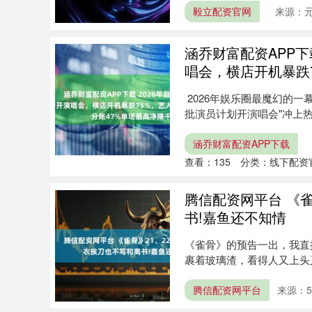
毅立配资官网
来源：
涵乔财富配资APP下
唱会，横店开机暴跌
2026年娱乐圈最魔幻的一
批演员计划开演唱会"冲上热
涵乔财富配资APP下载
查看：
135
分类：
线下配资
腾信配资网平台 《
书!嘉鱼还不知情
《雀骨》的预告一出，我直
裹着玻璃渣，看得人又上头
了。....
腾信配资网平台
来源：