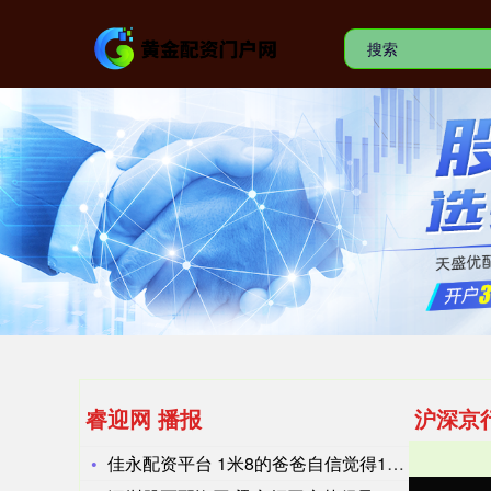
睿迎网 播报
沪深京
佳永配资平台 1米8的爸爸自信觉得15岁儿子晚长，医生的一句