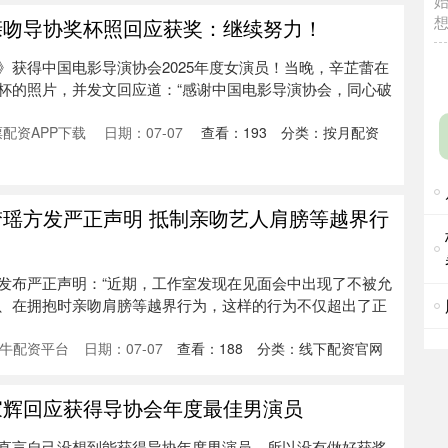
亲吻导协奖杯照回应获奖：继续努力！
》获得中国电影导演协会2025年度女演员！当晚，辛芷蕾在
杯的照片，并发文回应道：“感谢中国电影导演协会，同心破
配资APP下载
日期：07-07
查看：
193
分类：
按月配资
梦瑶方发严正声明 抵制亲吻艺人肩膀等越界行
发布严正声明：“近期，工作室发现在见面会中出现了不被允
、在拥抱时亲吻肩膀等越界行为，这样的行为不仅超出了正
牛配资平台
日期：07-07
查看：
188
分类：
线下配资官网
家辉回应获得导协会年度最佳男演员
直言自己没想到能获得导协年度男演员，所以没有做好获奖