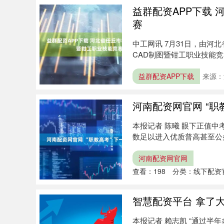
益群配资APP下载 
赛
中工网讯 7月31日，由
CAD制图暨钳工职业技能
次....
益群配资APP下载
来源：
河南配资网官网 “职
本报记者 陈曦 眼下正值
数足以进入优质普高甚至公
职....
河南配资网官网
查看：
198
分类：
线下配资
智慧配资平台 拿了
本报记者 赖志凯 “通过半