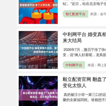
钻’。”近日，站在北京电
练....
智汇配资平台
来源：金牛
中利网平台 婚变真
来大结局
2026年7月，撒贝宁传了
变，说“俩人好着呢，龙凤胎
中利网平台
来源：网上
毅立配资官网 翻盘了
变化太惊人
真的被汪小菲一家三口的近
馨的全家福同框。谁都想不
紧....