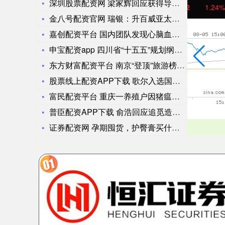
深圳股票配资网 梁家辉回应获得导协会年度最佳男演员
沪深300
4658.15
北
57.22
1.24%
金八号配资官网 瑞银：升百威亚太目标价至9.07港元 维持“
嘉创配资平台 国内团队发现心脑血管疾病防治新机制
申宝配资app 四川省“十五五”规划纲要：在航空发动机、能源
东方财富配资平台 南京“登顶”旅游榜背后：七天六场音乐节，票
股票线上配资APP下载 歌尔入选国家卓越级智能工厂公示名单
富民配资平台 重庆一养殖户因猪瘟损失数百头猪 政府：死猪已按
普臣配资APP下载 俞浩回应追觅造车：做过资金测算，压力可承
证券配资网 孕期囤货，护臀膏买什么牌子好？爱舒屋、Wickl