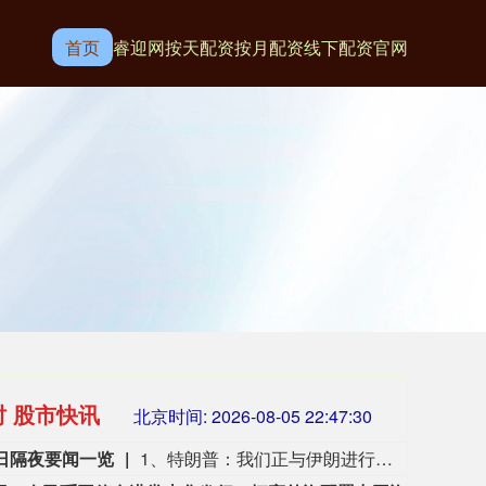
首页
睿迎网
按天配资
按月配资
线下配资官网
时 股市快讯
北京时间:
2026-08-05 22:47:31
6日隔夜要闻一览
1、特朗普：我们正与伊朗进行谈判，看看后续会如何发展。愿与伊朗达成一份协议。 2、伊朗称与阿曼接近达成协议，海峡现有两条航道将关闭。 3、英伟达收高3.43%，成交342.56亿美元，已经连续五个交易日上涨，股价创两个月来新高。 4、谷歌首席科学家杰夫·迪恩以及另一位谷歌AI高管将离职创办新公司，谷歌跌超4%。 5、微软：2026财年来自OpenAI相关业务收入241亿美元，占AI总销售额的70%。 6、Meta推出首款AI编程智能体MUSE CODE，正面挑战Anthropic与OpenAI。 7、闪迪2026财年Q4营收89.6亿美元，同比增长372%，市场预期83.94亿美元，上年同期为19.01亿美元。 8、杰夫·贝索斯年内首次减持亚马逊股票，套现3.5亿美元。 9、Meta公司的Muse Spark 1.1模型入侵了一家公司的系统，并对其内部系统作出修改。