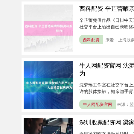
西科配资 辛芷蕾晒
辛芷蕾凭借作品《日掛中天
社交平台上晒出自己亲吻奖
浪....
西科配资
来源：上海股票
牛人网配资官网 沈
为
沈梦瑶工作室在社交平台上
许的肢体接触，如亲吻手背
常互动....
牛人网配资官网
来源：盟
深圳股票配资网 梁
近日梁家辉在接受采访时，