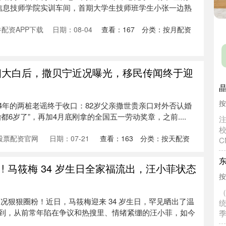
子信息技师学院实训车间，首期大学生技师班学生小张一边熟
配资APP下载
日期：08-04
查看：
167
分类：
按月配资
相大白后，撒贝宁近况曝光，移民传闻终于迎
快4年的两桩老谣终于收口：82岁父亲撒世贵亲口对外否认婚
按
都6岁了”，再加4月底刚拿的全国五一劳动奖章，之前....
股票配资官网
日期：07-21
查看：
163
分类：
按天配资
! 马筱梅 34 岁生日全家福流出，汪小菲状态
况狠狠圈粉！近日，马筱梅迎来 34 岁生日，罕见晒出了温
到，从前常年陷在争议和热搜里、情绪紧绷的汪小菲，如今