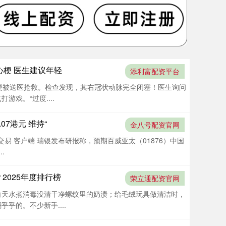
心梗 医生建议年轻
添利富配资平台
梗被送医抢救。检查发现，其右冠状动脉完全闭塞！医生询问
戏。“过度....
7港元 维持“
金八号配资官网
交易 客户端 瑞银发布研报称，预期百威亚太（01876）中国
.
2025年度排行榜
荣立通配资官网
白天水煮消毒没清干净螺纹里的奶渍；给毛绒玩具做清洁时，
乎的。不少新手....