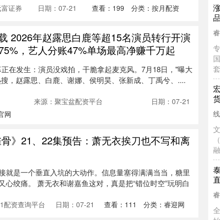
元富证券
日期：07-21
查看：
199
分类：
按月配资
载 2026年赵露思白鹿等超15名演员转行开演
75%，艺人分账47%单场最高净赚千万起
幕正在发生：演员没戏拍，干脆拿起麦克风。7月18日，"曝大
搜，赵露思、白鹿、谢娜、侯明昊、张新成、丁禹兮、....
来源：聚宝盆配资平台
日期：07-21
官网
雀骨》21、22集预告：萧无衣挨刀也不写和离
接就是一个垂直入坑的大动作。信息量塞得满满当当，糖里
又心绞痛。 萧无衣和谢嘉鱼这对，真是把“错位时空”玩明白
51配资查询平台
日期：07-21
查看：
111
分类：
睿迎网